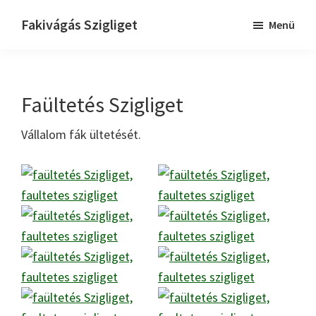
Skip
Ugrás
Fakivágás Szigliget
Menü
to
az
Fakivagas
main
elsődleges
Szigliget
content
oldalsávhoz
Faültetés Szigliget
Vállalom fák ültetését.